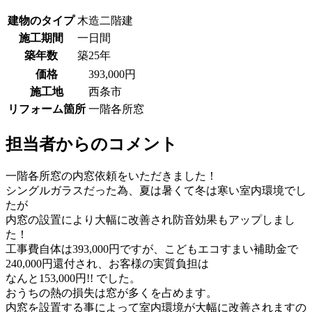
建物のタイプ
木造二階建
施工期間
一日間
築年数
築25年
価格
393,000円
施工地
西条市
リフォーム箇所
一階各所窓
担当者からのコメント
一階各所窓の内窓依頼をいただきました！
シングルガラスだった為、夏は暑くて冬は寒い室内環境でし
たが
内窓の設置により大幅に改善され防音効果もアップしまし
た！
工事費自体は393,000円ですが、こどもエコすまい補助金で
240,000円還付され、お客様の実質負担は
なんと153,000円!! でした。
おうちの熱の損失は窓が多くを占めます。
内窓を設置する事によって室内環境が大幅に改善されますの