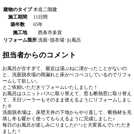
建物のタイプ
木造二階建
施工期間
11日間
築年数
65年
施工地
西条市多賀
リフォーム箇所
洗面･脱衣場･お風呂
担当者からのコメント
お風呂が古すぎて、最近は湯ぶねに浸かったことがないの
と、洗面脱衣場の雨漏れと床がペコペコしているのでリフォ
ームして欲しい。
とご依頼いただきリフォームいたしました！
お風呂はユニットバスに取り替えて、窓も断熱窓に取り替え
て、天日ソーラーもそのまま使えるようにリフォームしまし
た🌞
洗面脱衣場は、床壁天井の下地からやり直して、断熱材を充
填し冬も暖かく使ってもらえるように完成しました♪
毎日のお風呂が楽しみにりました(^^♪と大変喜んでいただき
ました！