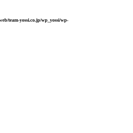
web/team-yossi.co.jp/wp_yossi/wp-