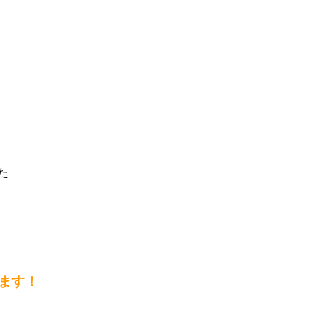
た
ます！