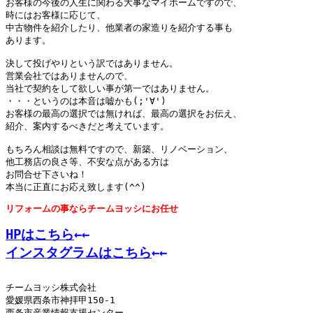
お客様の今後の人生に関わる大事なマイホームですので、

時にはお客様に応じて、

中古物件を紹介したり、他業者の家造りを紹介する事も

あります。

決して投げやりという訳ではありません。

営業会社ではありませんので、

当社で契約をして欲しい事が第一ではありません。

・・・というのは本音は嘘かも(;'∀')

お客様の最高の選択では無ければ、最高の選択をお伝え、

紹介、案内するべきだと考えています。

もちろん相談は無料ですので、新築、リノベーション、

他工務店の良さ等、不安な点がある方は

お問合せ下さいね！

本当に正直にお応え致します(^^)
リフォームの事ならチームヨッシにお任せ

HPはこちら
←←
インスタグラムはこちら
←←
チームヨッシ株式会社
愛媛県西条市神拝甲
150-1
西条市産業情報支援センター