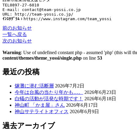
TEL0897-27-6010
E-mail: contact@team-yossi.co.jp
ｲﾝｽﾀｸﾞﾗﾑ：
https://www.instagram.com/team_yossi
前のお知らせ
一覧へ戻る
次のお知らせ
Warning
: Use of undefined constant php - assumed 'php' (this will t
content/themes/theme_yossi/single.php
on line
53
最近の投稿
燧灘に潜む活断層
2026年7月2日
今年は台風の当たり年かも…。
2026年6月23日
白蟻の活動が活発な時期です！
2026年6月18日
神山町 「かま屋」さん
2026年6月17日
神山サテライトオフィス
2026年6月9日
過去アーカイブ