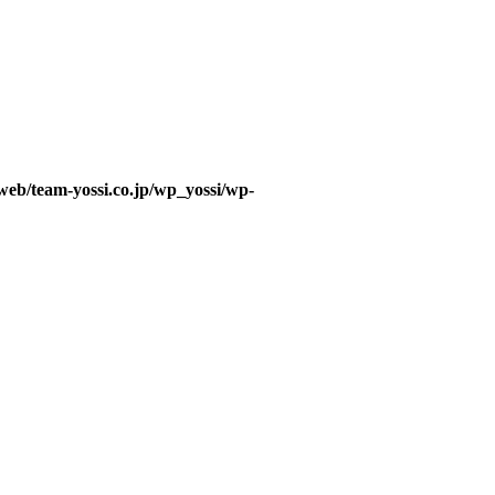
web/team-yossi.co.jp/wp_yossi/wp-