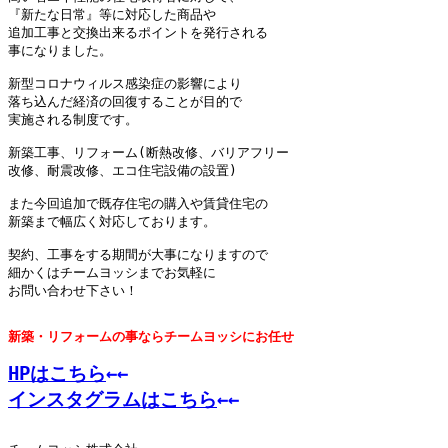
『新たな日常』等に対応した商品や

追加工事と交換出来るポイントを発行される

事になりました。

新型コロナウィルス感染症の影響により

落ち込んだ経済の回復することが目的で

実施される制度です。

新築工事、リフォーム(断熱改修、バリアフリー

改修、耐震改修、エコ住宅設備の設置)

また今回追加で既存住宅の購入や賃貸住宅の

新築まで幅広く対応しております。

契約、工事をする期間が大事になりますので

細かくはチームヨッシまでお気軽に

お問い合わせ下さい！

新築・リフォームの事ならチームヨッシにお任せ

HPはこちら
←←
インスタグラムはこちら
←←