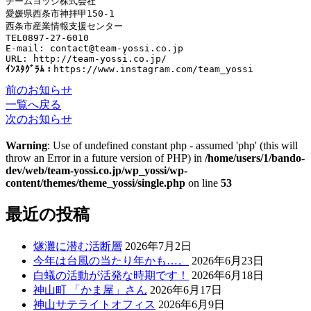
チームヨッシ株式会社
愛媛県西条市神拝甲
150-1
西条市産業情報支援センター
TEL0897-27-6010
E-mail: contact@team-yossi.co.jp
ｲﾝｽﾀｸﾞﾗﾑ：
https://www.instagram.com/team_yossi
前のお知らせ
一覧へ戻る
次のお知らせ
Warning
: Use of undefined constant php - assumed 'php' (this will
throw an Error in a future version of PHP) in
/home/users/1/bando-
dev/web/team-yossi.co.jp/wp_yossi/wp-
content/themes/theme_yossi/single.php
on line
53
最近の投稿
燧灘に潜む活断層
2026年7月2日
今年は台風の当たり年かも…。
2026年6月23日
白蟻の活動が活発な時期です！
2026年6月18日
神山町 「かま屋」さん
2026年6月17日
神山サテライトオフィス
2026年6月9日