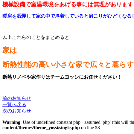
機械設備で室温環境をあげる事には無理があります
暖房を我慢して家の中で厚着していると肩こりがひどくなる
以上これらのことをまとめると
家は
断熱性能の高い小さな家で広々と暮ら
断熱リノベや家作りはチームヨッシにお任せください！
前のお知らせ
一覧へ戻る
次のお知らせ
Warning
: Use of undefined constant php - assumed 'php' (this will t
content/themes/theme_yossi/single.php
on line
53