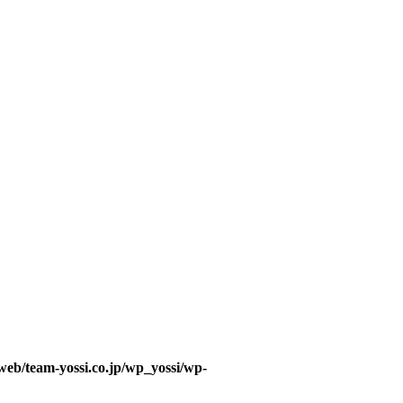
web/team-yossi.co.jp/wp_yossi/wp-