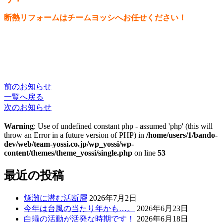
断熱リフォームはチームヨッシへお任せください！
前のお知らせ
一覧へ戻る
次のお知らせ
Warning
: Use of undefined constant php - assumed 'php' (this will
throw an Error in a future version of PHP) in
/home/users/1/bando-
dev/web/team-yossi.co.jp/wp_yossi/wp-
content/themes/theme_yossi/single.php
on line
53
最近の投稿
燧灘に潜む活断層
2026年7月2日
今年は台風の当たり年かも…。
2026年6月23日
白蟻の活動が活発な時期です！
2026年6月18日