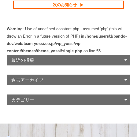
次のお知らせ
Warning
: Use of undefined constant php - assumed 'php' (this will
throw an Error in a future version of PHP) in
/home/users/1/bando-
dev/web/team-yossi.co.jp/wp_yossi/wp-
content/themes/theme_yossi/single.php
on line
53
最近の投稿
過去アーカイブ
カテゴリー