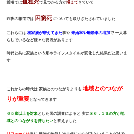
孤独死
近頃では
で見つかる方が
増えて
きていて
困窮死
昨夜の報道では
についても取りざたされていました
これらには
核家族が増えてきた
事や
未婚率や離婚率の増加
で 一人暮
らしでいるなど様々な要因があります
時代と共に家族という形やライフスタイルが変化した結果だと思いま
す
地域とのつなが
これからの時代は 家族とのつながりよりも
りが重要
となってきます
６５歳以上を対象
とした国の調査によると 実に
８６．１％の方が地
域とのつながりを持ちたい
と答えました
リフォームは
単に 建物の改修し次世代につなげるということだけで